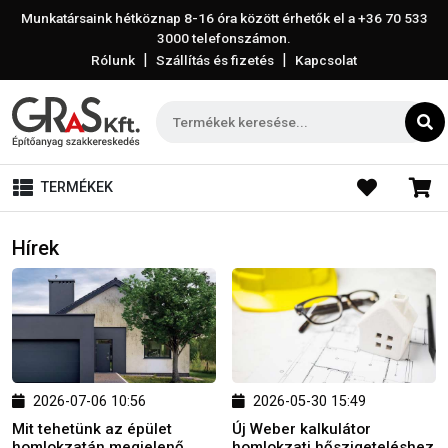
Munkatársaink hétköznap 8-16 óra között érhetők el a
+36 70 533
3000
telefonszámon.
|
|
Rólunk
Szállítás és fizetés
Kapcsolat
TERMÉKEK
Hírek
2026-07-06 10:56
2026-05-30 15:49
Mit tehetünk az épület
Új Weber kalkulátor
homlokzatán megjelenő
homlokzati hőszigeteléshez