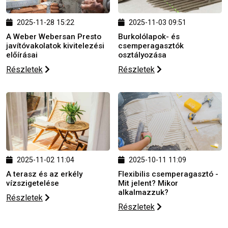
2025-11-28 15:22
2025-11-03 09:51
A Weber Webersan Presto
Burkolólapok- és
javítóvakolatok kivitelezési
csemperagasztók
előírásai
osztályozása
Részletek
Részletek
2025-11-02 11:04
2025-10-11 11:09
A terasz és az erkély
Flexibilis csemperagasztó -
vízszigetelése
Mit jelent? Mikor
alkalmazzuk?
Részletek
Részletek