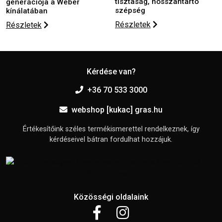
tisztaság, hosszantartó
generációja a Weber
szépség
kínálatában
Részletek
Részletek
Kérdése van?
+36 70 533 3000
webshop [kukac] gras.hu
Értékesítőink széles termékismerettel rendelkeznek, így
kérdéseivel bátran fordulhat hozzájuk.
Közösségi oldalaink