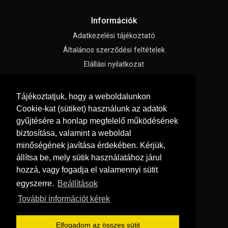
Információk
Adatkezelési tájékoztató
Általános szerződési feltételek
Elállási nyilatkozat
Gyakran ismételt kérdések
Impresszum
Tájékoztatjuk, hogy a weboldalunkon
Süti beállítások
Cookie-kat (sütiket) használunk az adatok
gyűjtésére a honlap megfelelő működésének
biztosítása, valamint a weboldal
Menü
minőségének javítása érdekében. Kérjük,
Hírek, cikkek
állítsa be, mely sütik használatához járul
Kapcsolat
hozzá, vagy fogadja el valamennyi sütit
Katalógusok
egyszerre.
Beállítások
Rólunk
További információt kérek
Oldaltérkép
Szállítás és fizetés
Elfogadom az összes sütit