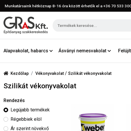
Munkatársaink hétköznap 8-16 óra között érhetők el a
+36 70 533 30
Alapvakolat, habarcs
Ásványi nemesvakolat
Felúj
/
Kezdőlap
Vékonyvakolat
Szilikát vékonyvakolat
Szilikát vékonyvakolat
Rendezés
Legújabb termékek
Régebbiek elöl
Ár szerint növekvő