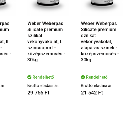
rpas
Weber Weberpas
Weber Weberpas
émium
Silicate prémium
Silicate prémium
szilikát
szilikát
, II.
vékonyvakolat, I.
vékonyvakolat,
-
színcsoport -
alapáras színek -
sés -
középszemcsés -
középszemcsés -
30kg
30kg
Rendelhető
Rendelhető
ár:
Bruttó eladási ár:
Bruttó eladási ár:
29 756 Ft
21 542 Ft