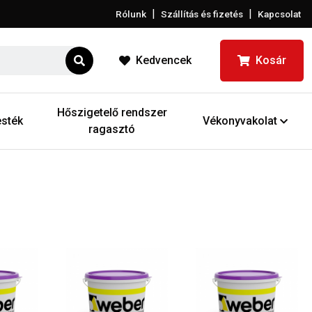
|
|
Rólunk
Szállítás és fizetés
Kapcsolat
Kedvencek
Kosár
Hőszigetelő rendszer
sték
Vékonyvakolat
ragasztó