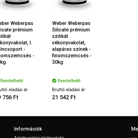
eber Weberpas
Weber Weberpas
licate prémium
Silicate prémium
ilikát
szilikát
konyvakolat, I.
vékonyvakolat,
íncsoport -
alapáras színek -
nomszemcsés -
finomszemcsés -
0kg
30kg
Rendelhető
Rendelhető
uttó eladási ár:
Bruttó eladási ár:
 756 Ft
21 542 Ft
Információk
Me