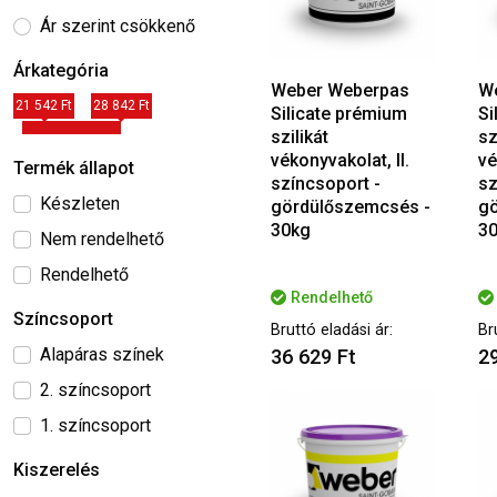
Ár szerint csökkenő
Árkategória
Weber Weberpas
W
21 542 Ft
28 842 Ft
Silicate prémium
Si
szilikát
sz
vékonyvakolat, II.
vé
Termék állapot
színcsoport -
sz
Készleten
gördülőszemcsés -
gö
30kg
3
Nem rendelhető
Rendelhető
Rendelhető
Színcsoport
Bruttó eladási ár:
Br
Alapáras színek
36 629 Ft
29
2. színcsoport
1. színcsoport
Kiszerelés