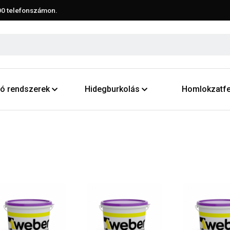
00
telefonszámon.
ító rendszerek
Hidegburkolás
Homlokzatfe