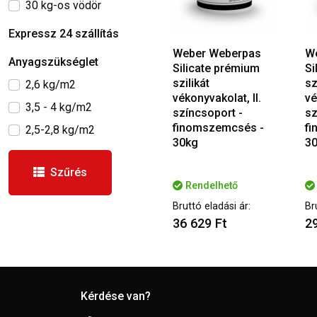
30 kg-os vödör
Expressz 24 szállítás
Weber Weberpas
W
Anyagszükséglet
Silicate prémium
Si
szilikát
sz
2,6 kg/m2
vékonyvakolat, II.
vé
3,5 - 4 kg/m2
színcsoport -
sz
finomszemcsés -
fi
2,5-2,8 kg/m2
30kg
3
Szűrés
Rendelhető
Bruttó eladási ár:
Br
36 629 Ft
29
Kérdése van?