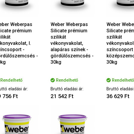
eber Weberpas
Weber Weberpas
Weber Webe
licate prémium
Silicate prémium
Silicate pr
ilikát
szilikát
szilikát
konyvakolat, I.
vékonyvakolat,
vékonyvakolat
íncsoport -
alapáras színek -
színcsoport 
rdülőszemcsés -
gördülőszemcsés -
középszemc
0kg
30kg
30kg
Rendelhető
Rendelhető
Rendelhető
uttó eladási ár:
Bruttó eladási ár:
Bruttó eladási 
 756 Ft
21 542 Ft
36 629 Ft