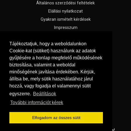
Általános szerződési feltételek
Elállási nyilatkozat
Gyakran ismételt kérdések
Impresszum
Süti beállítások
Tájékoztatjuk, hogy a weboldalunkon
Cookie-kat (sütiket) használunk az adatok
Menü
gyűjtésére a honlap megfelelő működésének
Hírek, cikkek
biztosítása, valamint a weboldal
Kapcsolat
minőségének javítása érdekében. Kérjük,
állítsa be, mely sütik használatához járul
Katalógusok
hozzá, vagy fogadja el valamennyi sütit
Rólunk
egyszerre.
Beállítások
Oldaltérkép
További információt kérek
Szállítás és fizetés
Vásárlási feltételek
Elfogadom az összes sütit
© Copyright 2026
GRaS Kft.
Minden jog fenntartva!