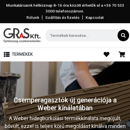
Munkatársaink hétköznap 8-16 óra között érhetők el a
+36 70 533
3000
telefonszámon.
|
|
Rólunk
Szállítás és fizetés
Kapcsolat
TERMÉKEK
Csemperagasztók új generációja a
Weber kínálatában
A Weber hidegburkolási termékkínálata megújult,
bővült, ezzel is teljes körű megoldást kínálva minden