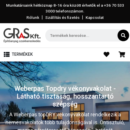
Munkatársaink hétköznap 8-16 óra között érhetők el a
+36 70 533
3000
telefonszámon.
|
|
Rólunk
Szállítás és fizetés
Kapcsolat
TERMÉKEK
Weberpas Topdry vékonyvakolat -
Látható tisztaság, hosszantartó
szépség
A Weberpas topDRY vékonyvakolat rendelkezik a
nemesvakolatok több tulajdonságával is. Öntisztuló,