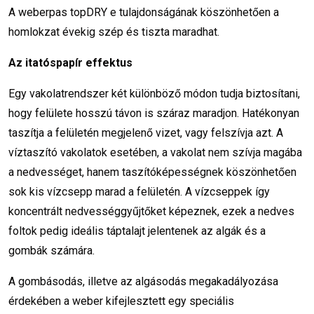
A weberpas topDRY e tulajdonságának köszönhetően a
homlokzat évekig szép és tiszta maradhat.
Az itatóspapír effektus
Egy vakolatrendszer két különböző módon tudja biztosítani,
hogy felülete hosszú távon is száraz maradjon. Hatékonyan
taszítja a felületén megjelenő vizet, vagy felszívja azt. A
víztaszító vakolatok esetében, a vakolat nem szívja magába
a nedvességet, hanem taszítóképességnek köszönhetően
sok kis vízcsepp marad a felületén. A vízcseppek így
koncentrált nedvességgyűjtőket képeznek, ezek a nedves
foltok pedig ideális táptalajt jelentenek az algák és a
gombák számára.
A gombásodás, illetve az algásodás megakadályozása
érdekében a weber kifejlesztett egy speciális