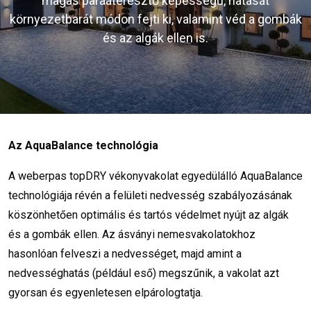
magas páraáteresztő képességű, hatását
környezetbarát módon fejti ki, valamint véd a gombák
és az algák ellen is.
Az AquaBalance technológia
A weberpas topDRY vékonyvakolat egyedülálló AquaBalance
technológiája révén a felületi nedvesség szabályozásának
köszönhetően optimális és tartós védelmet nyújt az algák
és a gombák ellen. Az ásványi nemesvakolatokhoz
hasonlóan felveszi a nedvességet, majd amint a
nedvességhatás (például eső) megszűnik, a vakolat azt
gyorsan és egyenletesen elpárologtatja.