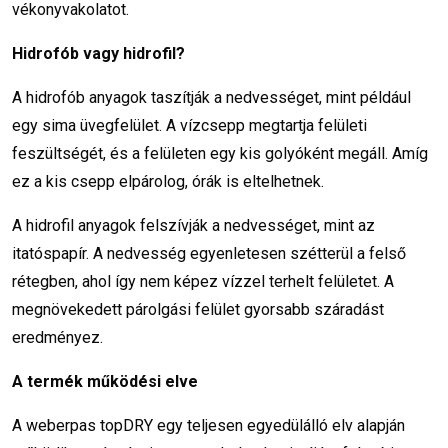
vékonyvakolatot.
Hidrofób vagy hidrofil?
A hidrofób anyagok taszítják a nedvességet, mint például
egy sima üvegfelület. A vízcsepp megtartja felületi
feszültségét, és a felületen egy kis golyóként megáll. Amíg
ez a kis csepp elpárolog, órák is eltelhetnek.
A hidrofil anyagok felszívják a nedvességet, mint az
itatóspapír. A nedvesség egyenletesen szétterül a felső
rétegben, ahol így nem képez vízzel terhelt felületet. A
megnövekedett párolgási felület gyorsabb száradást
eredményez.
A termék működési elve
A weberpas topDRY egy teljesen egyedülálló elv alapján