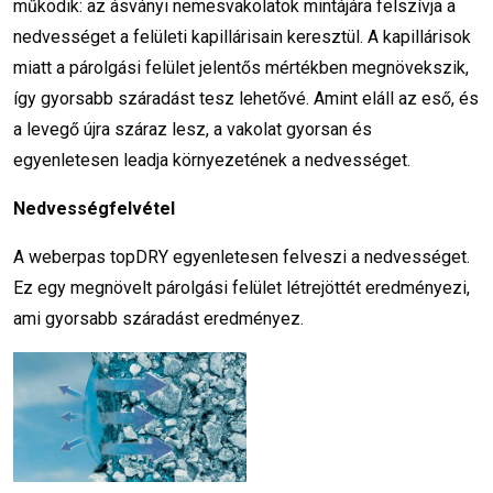
működik: az ásványi nemesvakolatok mintájára felszívja a
nedvességet a felületi kapillárisain keresztül. A kapillárisok
miatt a párolgási felület jelentős mértékben megnövekszik,
így gyorsabb száradást tesz lehetővé. Amint eláll az eső, és
a levegő újra száraz lesz, a vakolat gyorsan és
egyenletesen leadja környezetének a nedvességet.
Nedvességfelvétel
A weberpas topDRY egyenletesen felveszi a nedvességet.
Ez egy megnövelt párolgási felület létrejöttét eredményezi,
ami gyorsabb száradást eredményez.