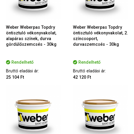
Weber Weberpas Topdry
Weber Weberpas Topdry
öntisztuló vékonyvakolat,
öntisztuló vékonyvakolat, 2.
alapáras színek, durva
színcsoport,
gördülőszemcsés - 30kg
durvaszemcsés - 30kg
Rendelhető
Rendelhető
Bruttó eladási ár:
Bruttó eladási ár:
25 104 Ft
42 120 Ft