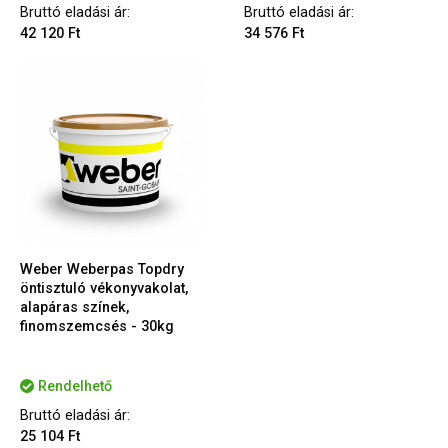
Bruttó eladási ár:
Bruttó eladási ár:
42 120 Ft
34 576 Ft
Weber Weberpas Topdry
öntisztuló vékonyvakolat,
alapáras színek,
finomszemcsés - 30kg
Rendelhető
Bruttó eladási ár:
25 104 Ft