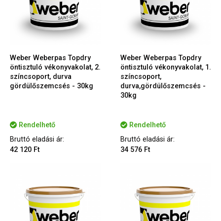
Weber Weberpas Topdry
Weber Weberpas Topdry
öntisztuló vékonyvakolat, 2.
öntisztuló vékonyvakolat, 1.
színcsoport, durva
színcsoport,
gördülőszemcsés - 30kg
durva,gördülőszemcsés -
30kg
Rendelhető
Rendelhető
Bruttó eladási ár:
Bruttó eladási ár:
42 120 Ft
34 576 Ft