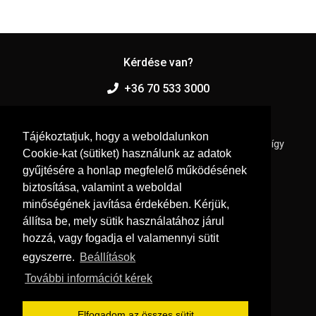
Kérdése van?
+36 70 533 3000
webshop [kukac] gras.hu
Tájékoztatjuk, hogy a weboldalunkon
Értékesítőink széles termékismerettel rendelkeznek, így
Cookie-kat (sütiket) használunk az adatok
kérdéseivel bátran fordulhat hozzájuk.
gyűjtésére a honlap megfelelő működésének
biztosítása, valamint a weboldal
minőségének javítása érdekében. Kérjük,
állítsa be, mely sütik használatához járul
hozzá, vagy fogadja el valamennyi sütit
egyszerre.
Beállítások
Közösségi oldalaink
További információt kérek
Elfogadom az összes sütit