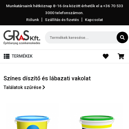
Munkatársaink hétköznap 8-16 óra között érhetők el a
+36 70 533
3000
telefonszámon.
|
|
Rólunk
Szállítás és fizetés
Kapcsolat
TERMÉKEK
Színes díszítő és lábazati vakolat
Találatok szűrése