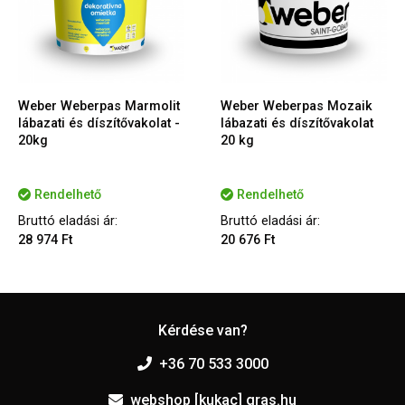
Weber Weberpas Marmolit
Weber Weberpas Mozaik
lábazati és díszítővakolat -
lábazati és díszítővakolat
20kg
20 kg
Rendelhető
Rendelhető
Bruttó eladási ár:
Bruttó eladási ár:
28 974 Ft
20 676 Ft
Kérdése van?
+36 70 533 3000
webshop [kukac] gras.hu