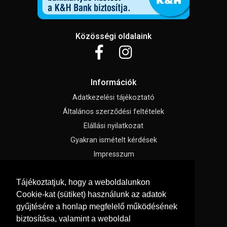
Közösségi oldalaink
Információk
Adatkezelési tájékoztató
Általános szerződési feltételek
Elállási nyilatkozat
Gyakran ismételt kérdések
Impresszum
Süti beállítások
Tájékoztatjuk, hogy a weboldalunkon
Cookie-kat (sütiket) használunk az adatok
Menü
gyűjtésére a honlap megfelelő működésének
Hírek, cikkek
biztosítása, valamint a weboldal