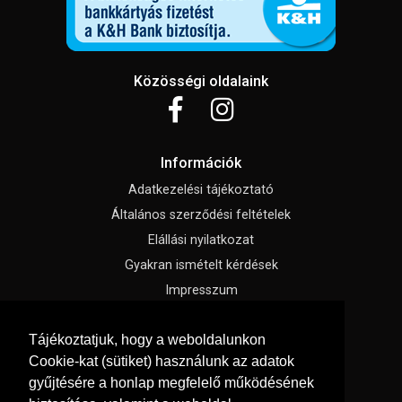
Közösségi oldalaink
Információk
Adatkezelési tájékoztató
Általános szerződési feltételek
Elállási nyilatkozat
Gyakran ismételt kérdések
Impresszum
Süti beállítások
Tájékoztatjuk, hogy a weboldalunkon
Cookie-kat (sütiket) használunk az adatok
Menü
gyűjtésére a honlap megfelelő működésének
Hírek, cikkek