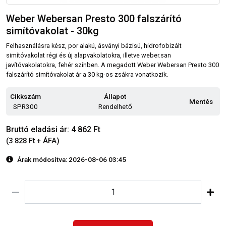
Weber Webersan Presto 300 falszárító
simítóvakolat - 30kg
Felhasználásra kész, por alakú, ásványi bázisú, hidrofobizált
simítóvakolat régi és új alapvakolatokra, illetve weber.san
javítóvakolatokra, fehér színben. A megadott Weber Webersan Presto 300
falszárító simítóvakolat ár a 30 kg-os zsákra vonatkozik.
Cikkszám
Állapot
Mentés
SPR300
Rendelhető
Bruttó eladási ár: 4 862 Ft
(3 828 Ft + ÁFA)
Árak módosítva: 2026-08-06 03:45