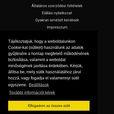
Általános szerződési feltételek
Elállási nyilatkozat
Gyakran ismételt kérdések
Impresszum
Süti beállítások
Tájékoztatjuk, hogy a weboldalunkon
Cookie-kat (sütiket) használunk az adatok
Menü
gyűjtésére a honlap megfelelő működésének
Hírek, cikkek
biztosítása, valamint a weboldal
Kapcsolat
minőségének javítása érdekében. Kérjük,
Katalógusok
állítsa be, mely sütik használatához járul
hozzá, vagy fogadja el valamennyi sütit
Rólunk
egyszerre.
Beállítások
Oldaltérkép
További információt kérek
Szállítás és fizetés
Vásárlási feltételek
Elfogadom az összes sütit