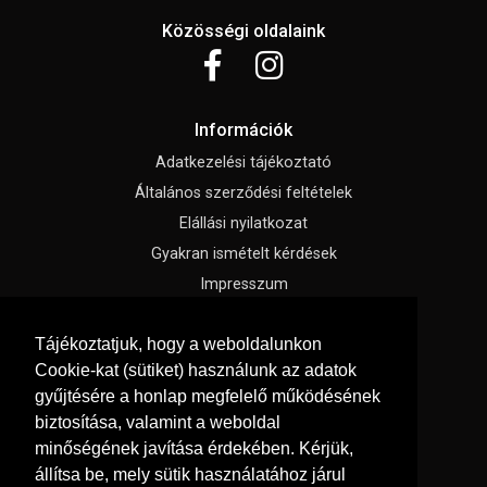
Közösségi oldalaink
Információk
Adatkezelési tájékoztató
Általános szerződési feltételek
Elállási nyilatkozat
Gyakran ismételt kérdések
Impresszum
Süti beállítások
Tájékoztatjuk, hogy a weboldalunkon
Cookie-kat (sütiket) használunk az adatok
Menü
gyűjtésére a honlap megfelelő működésének
Hírek, cikkek
biztosítása, valamint a weboldal
Kapcsolat
minőségének javítása érdekében. Kérjük,
Katalógusok
állítsa be, mely sütik használatához járul