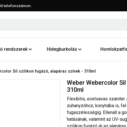
00
telefonszámon.
ító rendszerek
Hidegburkolás
Homlokzatfe
olor Sil szilikon fugázó, alapáras színek - 310ml
Weber Webercolor Sil 
310ml
Flexibilis, ecetsavas szaniter 
zuhanyzóhoz, konyhába is, fa
fugaszélességig. Ellenáll a go
hatásának, valamint az UV-su
szilikon fugázó ár az alapáras