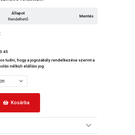
Állapot
Mentés
Rendelhető
t
3:45
os tudni, hogy a jogszabály rendelkezése szerint a
lás nélküli elállási jog.
Kosárba