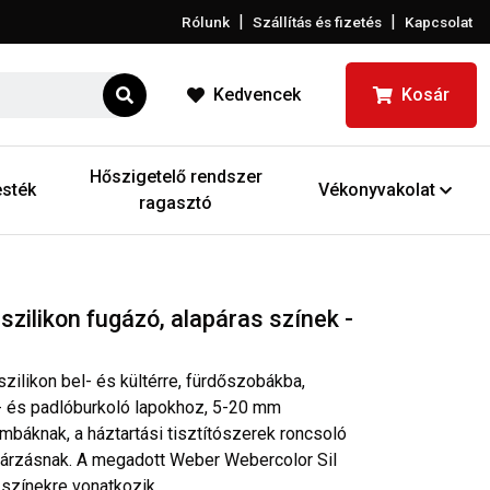
|
|
Rólunk
Szállítás és fizetés
Kapcsolat
Kedvencek
Kosár
Hőszigetelő rendszer
sték
Vékonyvakolat
ragasztó
szilikon fugázó, alapáras színek -
szilikon bel- és kültérre, fürdőszobákba,
l- és padlóburkoló lapokhoz, 5-20 mm
mbáknak, a háztartási tisztítószerek roncsoló
gárzásnak. A megadott Weber Webercolor Sil
 színekre vonatkozik.