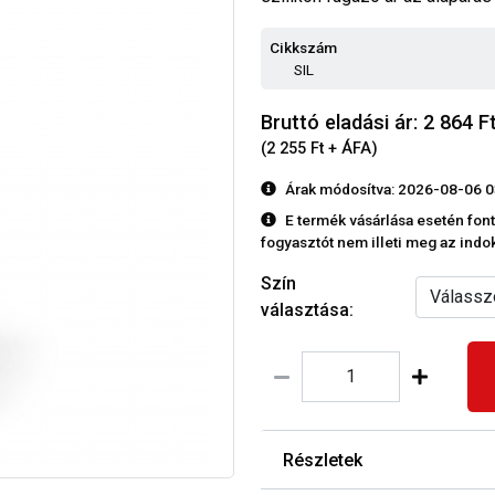
Cikkszám
SIL
Bruttó eladási ár: 2 864 F
(2 255 Ft + ÁFA)
Árak módosítva: 2026-08-06 0
E termék vásárlása esetén font
fogyasztót nem illeti meg az indoko
Szín
választása:
Részletek