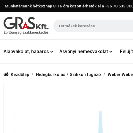
Munkatársaink hétköznap 8-16 óra között érhetők el a
+36 70 533 30
Alapvakolat, habarcs
Ásványi nemesvakolat
Felúj
/
Kezdőlap
Hidegburkolás
Szilikon fugázó
Weber Weberc