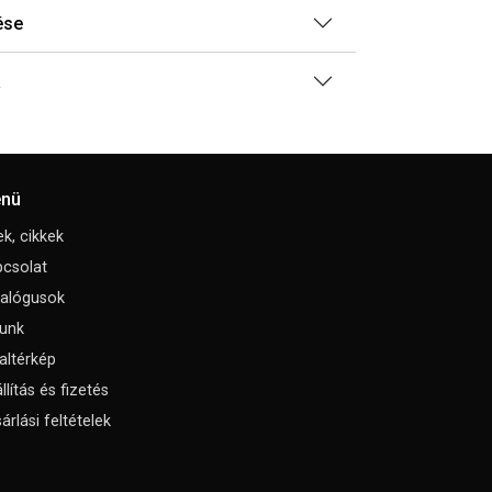
ése
nü
ek, cikkek
csolat
talógusok
unk
altérkép
llítás és fizetés
árlási feltételek