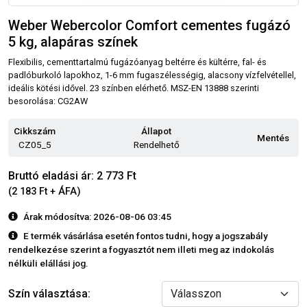
Weber Webercolor Comfort cementes fugázó
5 kg, alapáras színek
Flexibilis, cementtartalmú fugázóanyag beltérre és kültérre, fal- és
padlóburkoló lapokhoz, 1-6 mm fugaszélességig, alacsony vízfelvétellel,
ideális kötési idővel. 23 színben elérhető. MSZ-EN 13888 szerinti
besorolása: CG2AW
Cikkszám
Állapot
Mentés
CZ05_5
Rendelhető
Bruttó eladási ár: 2 773 Ft
(2 183 Ft + ÁFA)
Árak módosítva: 2026-08-06 03:45
E termék vásárlása esetén fontos tudni, hogy a jogszabály
rendelkezése szerint a fogyasztót nem illeti meg az indokolás
nélküli elállási jog.
Szín választása: