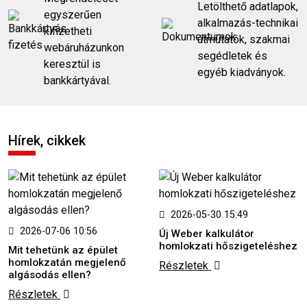
Letölthető adatlapok,
egyszerűen
alkalmazás-technikai
kifizetheti
útmutatók, szakmai
webáruházunkon
segédletek és
keresztül is
egyéb kiadványok.
bankkártyával.
Hírek, cikkek
2026-05-30 15:49
2026-07-06 10:56
Új Weber kalkulátor
homlokzati hőszigeteléshez
Mit tehetünk az épület
homlokzatán megjelenő
Részletek
algásodás ellen?
Részletek