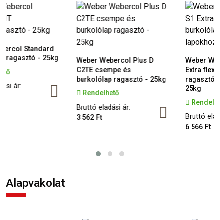
andard
 - 25kg
Weber Webercol Plus D
Weber Webercol FL
C2TE csempe és
Extra flexibilis burko
burkolólap ragasztó - 25kg
ragasztó XL lapokho
25kg
Rendelhető
Rendelhető
Bruttó eladási ár:
Bruttó eladási ár:
3 562 Ft
6 566 Ft
Alapvakolat