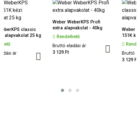
Weber WeberKPS Profi
extra alapvakolat - 40kg
lassic
Weber WeberKPS c
lat 25 kg
151K kézi alapvako
Rendelhető
Rendelhető
Bruttó eladási ár:
3 129 Ft
Bruttó eladási ár:
3 129 Ft
Weber csemperagasztó
A Weber hidegburkolási termékkínálata
megújult, valamint bővült, ezáltal is teljes