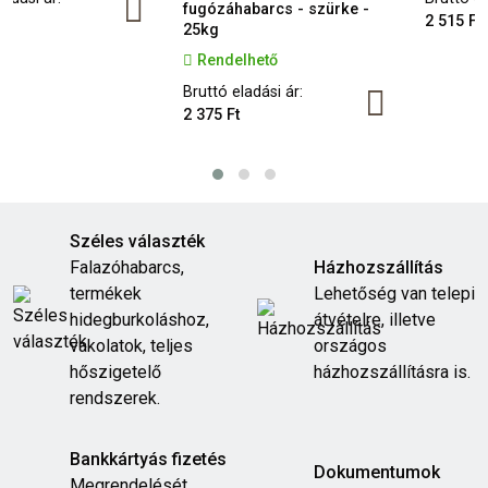
fugózáhabarcs - szürke -
2 515 Ft
25kg
Rendelhető
Bruttó eladási ár:
2 375 Ft
Széles választék
Falazóhabarcs,
Házhozszállítás
termékek
Lehetőség van telepi
hidegburkoláshoz,
átvételre, illetve
vakolatok, teljes
országos
hőszigetelő
házhozszállításra is.
rendszerek.
Bankkártyás fizetés
Dokumentumok
Megrendelését