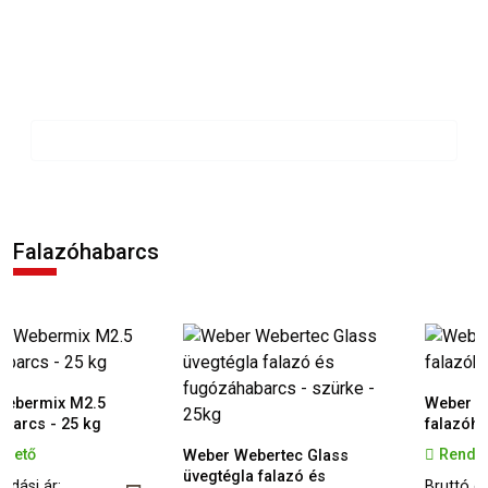
körű megoldást kínálva minden burkolási
munka elvégzéséhez.
Termékek
Falazóhabarcs
M2.5
Weber Webermix M
 kg
falazóhabarcs - 40
Rendelhető
Weber Webertec Glass
üvegtégla falazó és
Bruttó eladási ár: