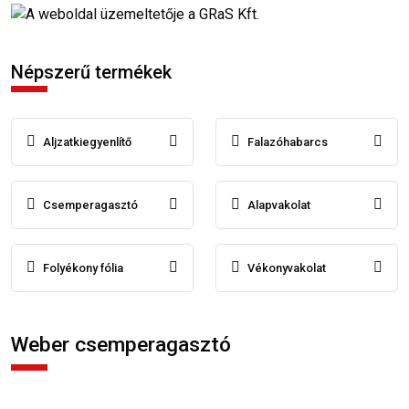
Népszerű termékek
Aljzatkiegyenlítő
Falazóhabarcs
Csemperagasztó
Alapvakolat
Folyékony fólia
Vékonyvakolat
Weber csemperagasztó