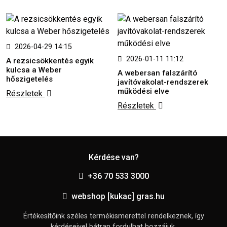
2026-04-29 14:15
2026-01-11 11:12
A rezsicsökkentés egyik
kulcsa a Weber
A webersan falszárító
hőszigetelés
javítóvakolat-rendszerek
működési elve
Részletek
Részletek
Kérdése van?
+36 70 533 3000
webshop [kukac] gras.hu
Értékesítőink széles termékismerettel rendelkeznek, így
kérdéseivel bátran fordulhat hozzájuk.